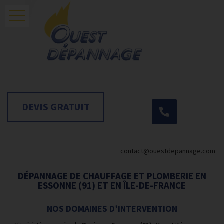
Accueil
Contact
Plomberie-chauffage
DÉPANNA
Dépannage chaudières
DEVIS GRATUIT
Vmc
CHAUDIÈRES, BALLONS
Remplacement de chaudières et énergie
renouvelable
ÉLECTRIQUE ET
contact@ouestdepannage.com
Prime Energie
AUTRES...
DÉPANNAGE DE CHAUFFAGE ET PLOMBERIE EN
Pompe à chaleur
ESSONNE (91) ET EN ÎLE-DE-FRANCE
NOS DOMAINES D’INTERVENTION
Prime Energie
Cliquer ici