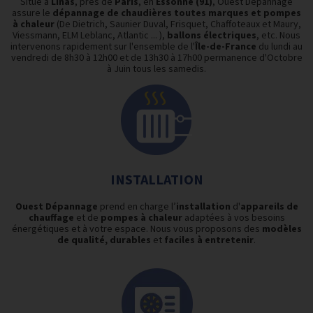
Situé à
Linas
, près de
Paris
, en
Essonne (91)
, Ouest Dépannage
assure le
dépannage
de
chaudières
toutes marques et pompes
à chaleur
(De Dietrich, Saunier Duval, Frisquet, Chaffoteaux et Maury,
Viessmann, ELM Leblanc, Atlantic ... ),
ballons
électriques
, etc. Nous
intervenons rapidement sur l'ensemble de l'
Île-de-France
du lundi au
vendredi de 8h30 à 12h00 et de 13h30 à 17h00 permanence d'Octobre
à Juin tous les samedis.
INSTALLATION
Ouest Dépannage
prend en charge l’
installation
d'
appareils de
chauffage
et de
pompes à chaleur
adaptées à vos besoins
énergétiques et à votre espace. Nous vous proposons des
modèles
de qualité,
durables
et
faciles
à entretenir
.